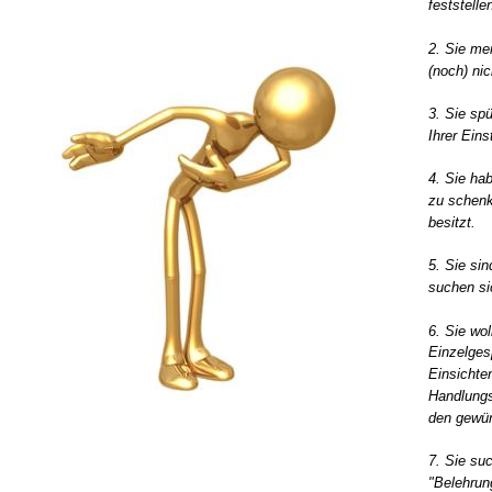
feststelle
2. Sie me
(noch) nic
3. Sie sp
Ihrer Eins
4. Sie ha
zu schenk
besitzt.
5. Sie sin
suchen si
6. Sie wo
Einzelges
Einsichte
Handlungs
den gewün
7. Sie su
"Belehrun